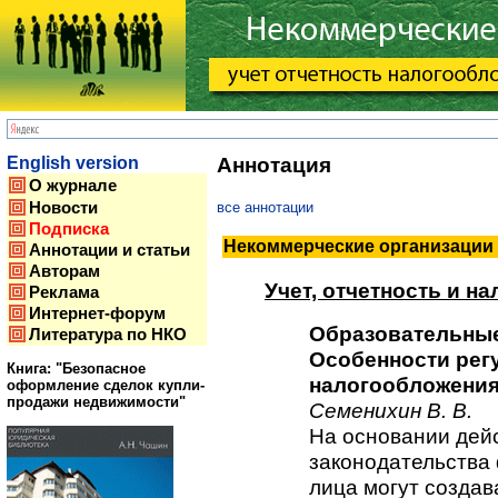
English version
Аннотация
О журнале
все аннотации
Новости
Подписка
Некоммерческие организации 
Аннотации и статьи
Авторам
Учет, отчетность и н
Реклама
Интернет-форум
Образовательные
Литература по НКО
Особенности рег
Книга: "Безопасное
налогообложени
оформление сделок купли-
продажи недвижимости"
Семенихин В. В.
На основании дей
законодательства
лица могут создава