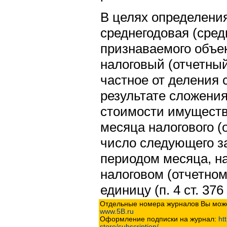
В целях определени
среднегодовая (сред
признаваемого объе
налоговый (отчетный
частное от деления 
результате сложения
стоимости имущества
месяца налогового (о
число следующего з
периодом месяца, на
налоговом (отчетном
единицу (п. 4 ст. 376
Отдельные номера журналов Вы може
www.5B.ru
Оформление подписки на журнал:
htt
store/subscription/