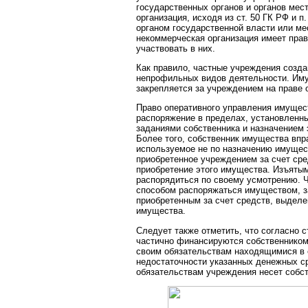
государственных органов и органов мес
организация, исходя из ст. 50 ГК РФ и п
органом государственной власти или ме
некоммерческая организация имеет прав
участвовать в них.
Как правило, частные учреждения созд
непрофильных видов деятельности. Иму
закрепляется за учреждением на праве 
Право оперативного управления имущес
распоряжение в пределах, установленны
заданиями собственника и назначением э
Более того, собственник имущества впр
используемое не по назначению имущес
приобретенное учреждением за счет ср
приобретение этого имущества. Изъяты
распорядиться по своему усмотрению. 
способом распоряжаться имуществом, з
приобретенным за счет средств, выделе
имущества.
Следует также отметить, что согласно 
частично финансируются собственником
своим обязательствам находящимися в 
недостаточности указанных денежных с
обязательствам учреждения несет собст