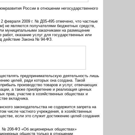
номразвития России в отношении негосударственного
2 февраля 2009 г. № Д05-495 отмечено, что частные
ии) не являются получателями бюджетных средств,
или муниципальными заказчиками на размещение
е работ, оказание услуг для государственных или
д действие Закона № 94-ФЗ.
уществлять предпринимательскую деятельность лишь
ению целей, ради которых она создана. Такой
прибыль производство товаров и услуг, отвечающих
ации, а также приобретение и реализация ценных
ых прав, участие в хозяйственных обществах и
стве вкладчика.
нского законодательства не содержится запрета на
 том числе частного учреждения, в хозяйственных
ществе, если это служит достижению целей создания
г. № 208-ФЗ «Об акционерных обществах»
ционерных обществ только в отношении