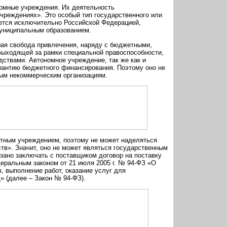
омные учреждения. Их деятельность
чреждениях». Это особый тип государственного или
ется исключительно Российской Федерацией,
униципальным образованием.
ая свобода привлечения, наряду с бюджетными,
 выходящей за рамки специальной правоспособности,
дствами. Автономное учреждение, так же как и
арантию бюджетного финансирования. Поэтому оно не
ным некоммерческим организациям.
тным учреждением, поэтому не может наделяться
в». Значит, оно не может являться государственным
зано заключать с поставщиком договор на поставку
еральным законом от 21 июля 2005 г. № 94-ФЗ «О
, выполнение работ, оказание услуг для
» (далее – Закон № 94-ФЗ).