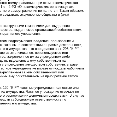
тного самоуправления, при этом некоммерческая
. 1 ст. 2 ФЗ «О некоммерческих организациях»,
стного самоуправления не является. Таким образом,
о создавать акционерные общества и (или)
аются крупными компаниями для выделения
щество, выделяемое организацией-собственником,
оперативного управления.
твом подразумевает владение, пользование и
х законом, в соответствии с целями деятельности,
того имущества, что определено в ст. 296 ГК РФ.
аве изъять излишнее, неиспользуемое или
тво, закрепленное им за учреждением либо
едств, выделенных ему собственником на
м у учреждения имуществом собственник вправе
Частное учреждение не вправе отчуждать либо иным
акрепленным за ним собственником или
нных ему собственником на приобретение такого
ст. 120 ГК РФ частные учреждения полностью или
 их имущества. Частное учреждение отвечает по
его распоряжении денежными средствами. В случае
редств субсидиарную ответственность по
венник его имущества.