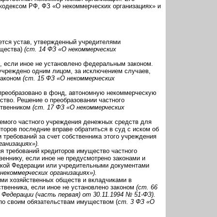
кодексом РФ, ФЗ «О некоммерческих организациях» и
тся устав, утвержденный учредителями
ущества)
(ст. 14 ФЗ «О некоммерческих
, если иное не установлено федеральным законом.
учреждено одним лицом, за исключением случаев,
законом
(ст. 15 ФЗ «О некоммерческих
преобразовано в фонд, автономную некоммерческую
ство. Решение о преобразовании частного
ственником
(ст. 17 ФЗ «О некоммерческих
уемого частного учреждения денежных средств для
торов последние вправе обратиться в суд с иском об
 требований за счет собственника этого учреждения
ганизациях»).
я требований кредиторов имущество частного
веннику, если иное не предусмотрено законами и
кой Федерации или учредительными документами
некоммерческих организациях»).
ами хозяйственных обществ и вкладчиками в
твенника, если иное не установлено законом
(ст. 66
 Федерации (часть первая) от 30.11.1994 № 51-ФЗ).
по своим обязательствам имуществом (
ст. 3 ФЗ «О