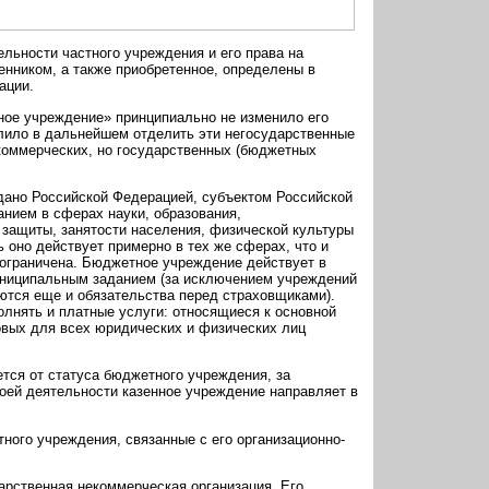
льности частного учреждения и его права на
енником, а также приобретенное, определены в
ации.
ное учреждение» принципиально не изменило его
олило в дальнейшем отделить эти негосударственные
коммерческих, но государственных (бюджетных
ано Российской Федерацией, субъектом Российской
нием в сферах науки, образования,
 защиты, занятости населения, физической культуры
ь оно действует примерно в тех же сферах, что и
 ограничена. Бюджетное учреждение действует в
униципальным заданием (за исключением учреждений
ются еще и обязательства перед страховщиками).
олнять и платные услуги: относящиеся к основной
овых для всех юридических и физических лиц
ется от статуса бюджетного учреждения, за
воей деятельности казенное учреждение направляет в
ного учреждения, связанные с его организационно-
дарственная некоммерческая организация. Его