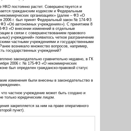
е НКО постоянно растет. Совершенствуется и
ивается гражданским кодексом и Федеральным
О некоммерческих организациях» (далее – ФЗ «О
ря 2006 г. был принят Федеральный закон № 174-ФЗ
 ФЗ «Об автономных учреждениях»). С принятием 8
83-ФЗ «О внесении изменений в отдельные
рации в связи с совершенствованием правового
ьных) учреждений» появилось четкое разграничение
скими частными учреждениями и государственными
Ранее возникало множество вопросов, например,
сть государственных учреждений?
еплено законодательно сравнительно недавно, в ГК
оября 2006 г. № 175-ФЗ «О некоммерческих
аконе был определен гражданско-правовой статус
акие изменения были внесены в законодательство в
чреждение».
, что частное учреждение может быть создано и
 не только юридическим лицом.
дения закрепляется за ним на праве оперативного
торой пункт).