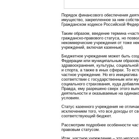
Порядок финансового обеспечения деяте
имущество, закрепленное за ним собств
Гражданском кодексе Российской Федер
Таким образом, введение термина «част
гражданско-правового статуса, но позв
некоммерческие учреждения от тоже не
учреждений, включая казенные).
Бюджетное учреждение может быть созд
Федерации или муниципальным образова
здравоохранения, культуры, социальной
и спорта, а также в иных сферах. То ест
частное учреждение. Но его инициатива
соответствии с государственным или м
социального страхования, куда добавля
Правда, ему разрешено сверх этого вып
деятельности и оказываемые на одинак
условиях.
Статус казенного учреждения не отлича
исключением того, что все доходы от с
соответствующий бюджет.
Рассмотрим подробнее особенности част
правовым статусом.
Итак, частное учреждение – это негосу