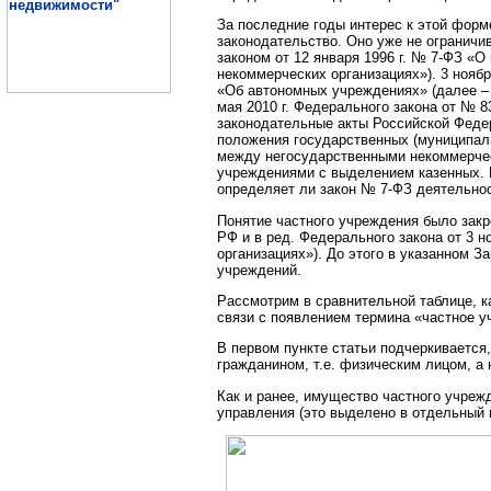
За последние годы интерес к этой форм
законодательство. Оно уже не огранич
законом от 12 января 1996 г. № 7-ФЗ «
некоммерческих организациях»). 3 нояб
«Об автономных учреждениях» (далее –
мая 2010 г. Федерального закона от № 
законодательные акты Российской Феде
положения государственных (муниципал
между негосударственными некоммерче
учреждениями с выделением казенных. 
определяет ли закон № 7-ФЗ деятельно
Понятие частного учреждения было закр
РФ и в ред. Федерального закона от 3 н
организациях»). До этого в указанном З
учреждений.
Рассмотрим в сравнительной таблице, к
связи с появлением термина «частное у
В первом пункте статьи подчеркивается
гражданином, т.е. физическим лицом, а
Как и ранее, имущество частного учреж
управления (это выделено в отдельный в