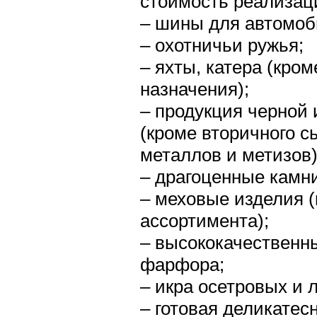
стоимость реализаци
– шины для автомоб
– охотничьи ружья;
– яхты, катера (кро
назначения);
– продукция черной 
(кроме вторичного с
металлов и метизов)
– драгоценные камн
– меховые изделия (
ассортимента);
– высококачественны
фарфора;
– икра осетровых и 
– готовая деликатес